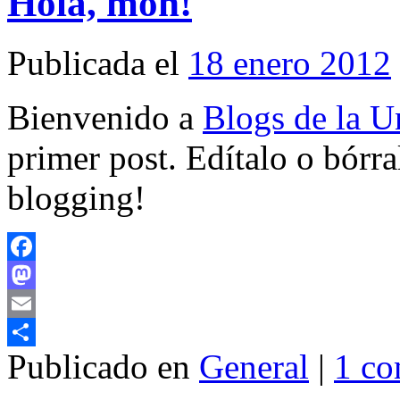
Hola, món!
Publicada el
18 enero 2012
Bienvenido a
Blogs de la Un
primer post. Edítalo o bórr
blogging!
Facebook
Mastodon
Email
Publicado en
General
|
1 co
Compartir